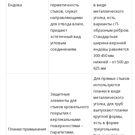
Ендова
герметичность
в виде
стыков, служат
металлического
направляющими
уголка, есть
для отвода влаги,
варианты с П-
придают
образным ребром.
эстетичный вид
Стандартная
угловым
ширина верхней
соединениям
ендовы равняется
300-450 мм,
нижней – от 500 до
625 мм
Для прямых стыков
используются
планки в виде
Защитные
металлического
элементы для
уголка, для труб
стыков кровельного
выпускают планки
покрытия с
круглой формы,
вертикальными
есть в форме
поверхностями –
Планки примыкания
треугольника.
парапетами,