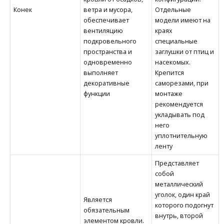
Конек
ветра и мусора,
Отдельные
обеспечивает
модели имеют на
вентиляцию
краях
подкровельного
специальные
пространства и
заглушки от птиц и
одновременно
насекомых.
выполняет
Крепится
декоративные
саморезами, при
функции
монтаже
рекомендуется
укладывать под
него
уплотнительную
ленту
Представляет
собой
металлический
уголок, один край
Является
которого подогнут
обязательным
внутрь, второй
элементом кровли.