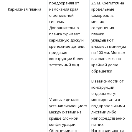
предохраняя от
2,5 м. Крепится на
Карнизная планка
намокания края
кровельные
стропильной
саморезы, в
системы.
местах
Дополнительно
соединения
планка скрывает
планки
карнизную доску и
укладывают
крепежные детали,
внахлест минимум
придавая
на 100 мм. Монтаж
конструкции более
выполняется на
эстетичный вид
крайней доске
обрешетки
В зависимости от
конструкции
ендовы могут
Угловые детали,
монтироваться
устанавливающиеся
под кровельными
между скатами на
листами либо
крыше сложной
непосредственно
конфигурации.
на них.
Обеспечивают
Изготавливаются