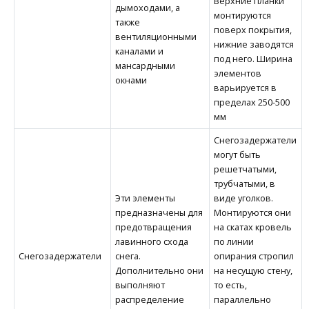
Верхние планки
дымоходами, а
монтируются
также
поверх покрытия,
вентиляционными
нижние заводятся
каналами и
под него. Ширина
мансардными
элементов
окнами
варьируется в
пределах 250-500
мм
Снегозадержатели
могут быть
решетчатыми,
трубчатыми, в
Эти элементы
виде уголков.
предназначены для
Монтируются они
предотвращения
на скатах кровель
лавинного схода
по линии
Снегозадержатели
снега.
опирания стропил
Дополнительно они
на несущую стену,
выполняют
то есть,
распределение
параллельно