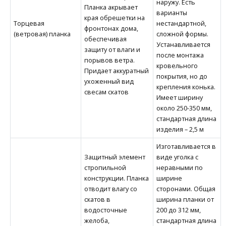
наружу. Есть
Планка акрывает
варианты
края обрешетки на
Торцевая
нестандартной,
фронтонах дома,
(ветровая) планка
сложной формы.
обеспечивая
Устанавливается
защиту от влаги и
после монтажа
порывов ветра.
кровельного
Придает аккуратный
покрытия, но до
ухоженный вид
крепления конька.
свесам скатов
Имеет ширину
около 250-350 мм,
стандартная длина
изделия – 2,5 м
Изготавливается в
Защитный элемент
виде уголка с
стропильной
неравными по
конструкции. Планка
ширине
отводит влагу со
сторонами. Общая
скатов в
ширина планки от
водосточные
200 до 312 мм,
желоба,
стандартная длина