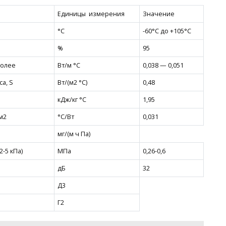
Единицы измерения
Значение
°С
-60°С до +105°С
%
95
более
Вт/м °С
0,038 — 0,051
а, S
Вт/(м2 °С)
0,48
кДж/кг °С
1,95
м2
°С/Вт
0,031
мг/(м ч Па)
-5 кПа)
МПа
0,26-0,6
дБ
32
Д3
Г2