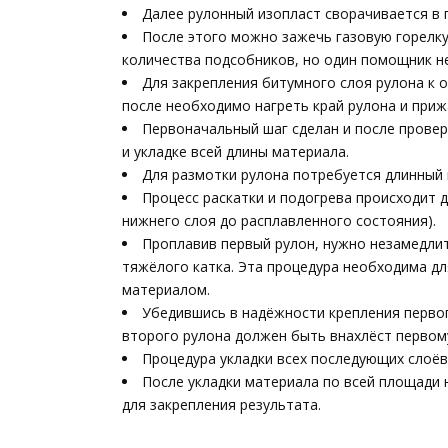
Далее рулонный изопласт сворачивается в 
После этого можно зажечь газовую горелку 
количества подсобников, но один помощник н
Для закрепления битумного слоя рулона к 
после необходимо нагреть край рулона и прижа
Первоначальный шаг сделан и после провер
и укладке всей длины материала.
Для размотки рулона потребуется длинный 
Процесс раскатки и подогрева происходит 
нижнего слоя до расплавленного состояния).
Проплавив первый рулон, нужно незамедлит
тяжёлого катка. Эта процедура необходима д
материалом.
Убедившись в надёжности крепления первог
второго рулона должен быть внахлёст первому
Процедура укладки всех последующих слоёв
После укладки материала по всей площади
для закрепления результата.