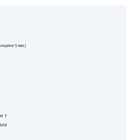
олщине 5 мм.)
ки ↑
ала