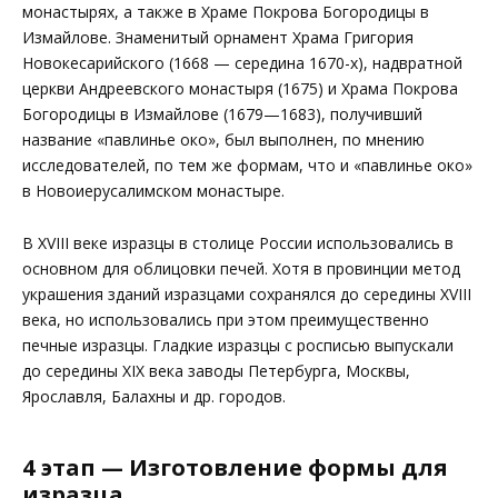
монастырях, а также в Храме Покрова Богородицы в
Измайлове. Знаменитый орнамент Храма Григория
Новокесарийского (1668 — середина 1670-х), надвратной
церкви Андреевского монастыря (1675) и Храма Покрова
Богородицы в Измайлове (1679—1683), получивший
название «павлинье око», был выполнен, по мнению
исследователей, по тем же формам, что и «павлинье око»
в Новоиерусалимском монастыре.
В XVIII веке изразцы в столице России использовались в
основном для облицовки печей. Хотя в провинции метод
украшения зданий изразцами сохранялся до середины XVIII
века, но использовались при этом преимущественно
печные изразцы. Гладкие изразцы с росписью выпускали
до середины XIX века заводы Петербурга, Москвы,
Ярославля, Балахны и др. городов.
4 этап — Изготовление формы для
изразца