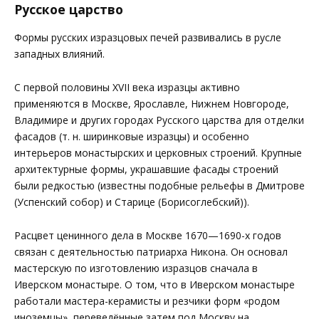
Русское царство
Формы русских изразцовых печей развивались в русле
западных влияний.
С первой половины XVII века изразцы активно
применяются в Москве, Ярославле, Нижнем Новгороде,
Владимире и других городах Русского царства для отделки
фасадов (т. н. ширинковые изразцы) и особенно
интерьеров монастырских и церковных строений. Крупные
архитектурные формы, украшавшие фасады строений
были редкостью (известны подобные рельефы в Дмитрове
(Успенский собор) и Старице (Борисоглебский)).
Расцвет ценинного дела в Москве 1670—1690-х годов
связан с деятельностью патриарха Никона. Он основал
мастерскую по изготовлению изразцов сначала в
Иверском монастыре. О том, что в Иверском монастыре
работали мастера-керамисты и резчики форм «родом
иноземцы», переведённые затем под Москву на