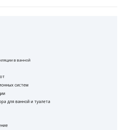
иляции в ванной
бот
ионных систем
ции
ра для ванной и туалета
ение