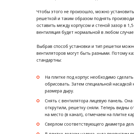
Чтобы этого не произошло, можно установит
решеткой и таким образом поднять производ
оставить между корпусом и стеной зазор в 1,5-
вентиляция будет нормальной в любом случае
Выбрав способ установки и тип решетки можн
вентиляторов могут быть разными. Потому ка
стандартны:
На плитке под корпус необходимо сделать
обрисовать. Затем специальной насадкой 
размера дыру.
Снять с вентилятора лицевую панель. Она
открутили, решетку сняли. Теперь видны 
на место (в канал), отмечаем на плитке к
Сверлом соответствующего диаметра делае
В плитке делаем надрез, куда пропустим п