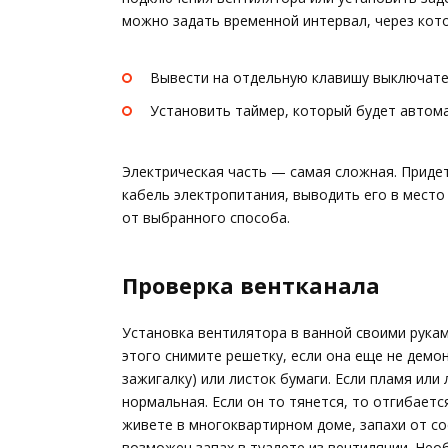
можно задать временной интервал, через кот
Вывести на отдельную клавишу выключате
Установить таймер, который будет автома
Электрическая часть — самая сложная. Придет
кабель электропитания, выводить его в место
от выбранного способа.
Проверка вентканала
Установка вентилятора в ванной своими рукам
этого снимите решетку, если она еще не демон
зажигалку) или листок бумаги. Если пламя или
нормальная. Если он то тянется, то отгибаетс
живете в многоквартирном доме, запахи от сос
возможен запах в туалете из вентиляции. Нео