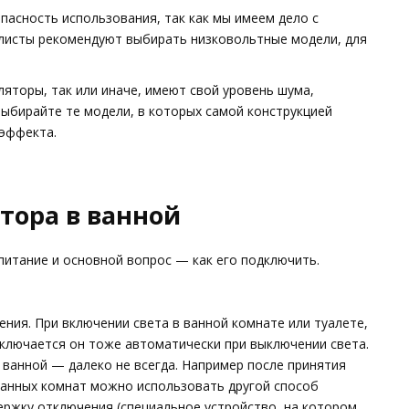
асность использования, так как мы имеем дело с
листы рекомендуют выбирать низковольтные модели, для
ляторы, так или иначе, имеют свой уровень шума,
выбирайте те модели, в которых самой конструкцией
 эффекта.
тора в ванной
итание и основной вопрос — как его подключить.
ния. При включении света в ванной комнате или туалете,
ыключается он тоже автоматически при выключении света.
я ванной — далеко не всегда. Например после принятия
 ванных комнат можно использовать другой способ
ержку отключения (специальное устройство, на котором