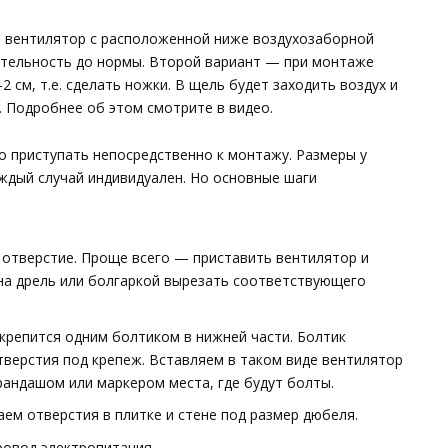
ь вентилятор с расположенной ниже воздухозаборной
ительность до нормы. Второй вариант — при монтаже
2 см, т.е. сделать ножки. В щель будет заходить воздух и
. Подробнее об этом смотрите в видео.
о приступать непосредственно к монтажу. Размеры у
ждый случай индивидуален. Но основные шаги
 отверстие. Проще всего — приставить вентилятор и
на дрель или болгаркой вырезать соответствующего
 крепится одним болтиком в нижней части. Болтик
отверстия под крепеж. Вставляем в таком виде вентилятор
арандашом или маркером места, где будут болты.
м отверстия в плитке и стене под размер дюбеля.
ровод электропитания.