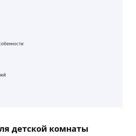
особенности
лей
ля детской комнаты