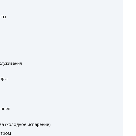
аты
служивания
етры
онное
а (холодное испарение)
ьтром