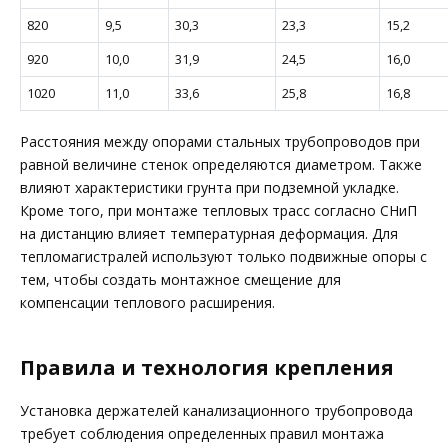
820
9,5
30,3
23,3
15,2
920
10,0
31,9
24,5
16,0
1020
11,0
33,6
25,8
16,8
Расстояния между опо­рами стальных трубоп­роводов при
равной величине стенок определяются диаметром. Также
влияют характеристики грунта при подземной укладке.
Кроме того, при монтаже тепловых трасс согласно СНиП
на дистанцию влияет температурная деформация. Для
тепломагистралей используют только подвижные опоры с
тем, чтобы создать монтажное смещение для
компенсации теплового расширения.
Правила и технология крепления
Установка держателей канализационного трубопровода
требует соблюдения определенных правил монтажа