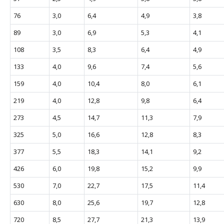
76
3,0
6,4
4,9
3,8
89
3,0
6,9
5,3
4,1
108
3,5
8,3
6,4
4,9
133
4,0
9,6
7,4
5,6
159
4,0
10,4
8,0
6,1
219
4,0
12,8
9,8
6,4
273
4,5
14,7
11,3
7,9
325
5,0
16,6
12,8
8,3
377
5,5
18,3
14,1
9,2
426
6,0
19,8
15,2
9,9
530
7,0
22,7
17,5
11,4
630
8,0
25,6
19,7
12,8
720
8,5
27,7
21,3
13,9