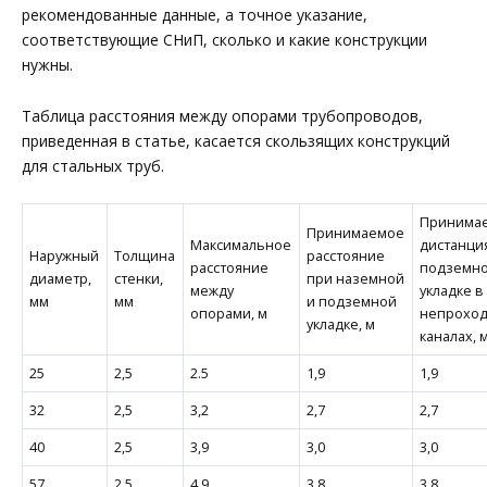
рекомендованные данные, а точное указание,
соответствующие СНиП, сколько и какие конструкции
нужны.
Таблица расстояния между опорами трубопр­оводов,
приведенная в статье, касается скользящих конструкций
для стальных труб.
Принима
Принимаемое
Максимальное
дистанци
Наружный
Толщина
расстояние
расстояние
подземн
диаметр,
стенки,
при наземной
между
укладке в
мм
мм
и подземной
опорами, м
непрохо
укладке, м
каналах, 
25
2,5
2.5
1,9
1,9
32
2,5
3,2
2,7
2,7
40
2,5
3,9
3,0
3,0
57
2,5
4,9
3,8
3,8