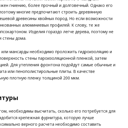
жен гниению, более прочный и долговечный. Однако его
поэтому многие предпочитают строить деревянную
ешевой древесины хвойных пород. Но если возможности
инкованных алюминиевых профилей. К слову, те же
псокартоном. Изделия гораздо легче дерева, поэтому не
и стены дома.
а или мансарды необходимо проложить гидроизоляцию и
 поверхность стены пароизоляционной пленкой, затем
яцией. Для утепления фронтона подойдут самые обычные и
ата или пенополистирольные плиты. В качестве
ную плотную пленку толщиной 200 мкм.
итуры
гом, необходимы высчитать, сколько его потребуется для
адобится крепежная фурнитура, которую лучше
аксимально верного расчета необходимо составить