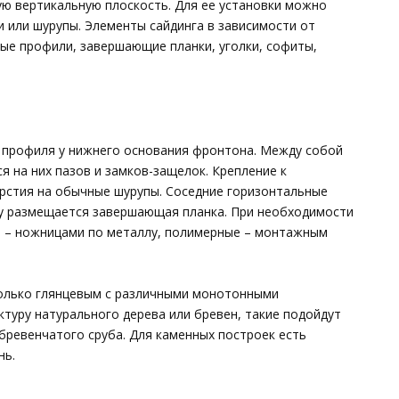
ую вертикальную плоскость. Для ее установки можно
ди или шурупы. Элементы сайдинга в зависимости от
ые профили, завершающие планки, уголки, софиты,
о профиля у нижнего основания фронтона. Между собой
 на них пазов и замков-защелок. Крепление к
рстия на обычные шурупы. Соседние горизонтальные
у размещается завершающая планка. При необходимости
ие – ножницами по металлу, полимерные – монтажным
только глянцевым с различными монотонными
ктуру натурального дерева или бревен, такие подойдут
бревенчатого сруба. Для каменных построек есть
нь.