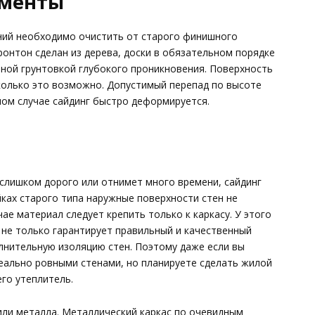
оменты
ний необходимо очистить от старого финишного
ронтон сделан из дерева, доски в обязательном порядке
ной грунтовкой глубокого проникновения. Поверхность
сколько это возможно. Допустимый перепад по высоте
ном случае сайдинг быстро деформируется.
 слишком дорого или отнимет много времени, сайдинг
ках старого типа наружные поверхности стен не
ае материал следует крепить только к каркасу. У этого
 не только гарантирует правильный и качественный
лнительную изоляцию стен. Поэтому даже если вы
еально ровными стенами, но планируете сделать жилой
его утеплитель.
ли металла. Металлический каркас по очевидным