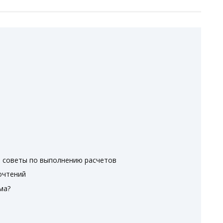
е советы по выполнению расчетов
очтений
ма?