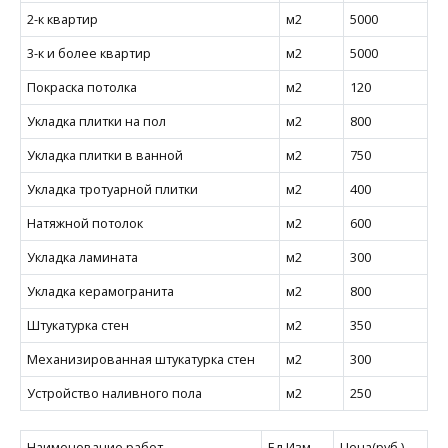
2-к квартир
м2
5000
3-к и более квартир
м2
5000
Покраска потолка
м2
120
Укладка плитки на пол
м2
800
Укладка плитки в ванной
м2
750
Укладка тротуарной плитки
м2
400
Натяжной потолок
м2
600
Укладка ламината
м2
300
Укладка керамогранита
м2
800
Штукатурка стен
м2
350
Механизированная штукатурка стен
м2
300
Устройство наливного пола
м2
250
Наименование работ
Ед.Изм.
Цена(руб.)