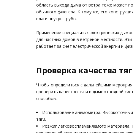
область выхода дыма от ветра тоже может пом
обычного флюгера. К тому же, его конструкц
влаги внутрь трубы.
Применение специальных электрических дымос
для частных домов в ветреной местности. Эти
работает за счёт электрической энергии и фи
Проверка качества тя
Чтобы определиться с дальнейшими мероприя
проверить качество тяги в дымоотводной сис
способов:
Использование анемометра. Высокоточный
тяги.
Розжиг легковоспламеняемого материала. 
при хорошей тяге пламя устремлено вверх, пр