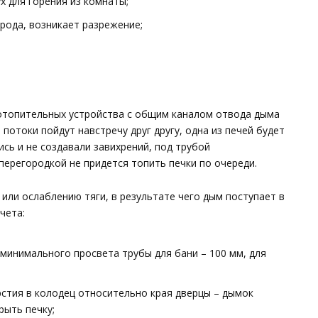
х для горения из комнаты;
рода, возникает разрежение;
 отопительных устройства с общим каналом отвода дыма
потоки пойдут навстречу друг другу, одна из печей будет
сь и не создавали завихрений, под трубой
перегородкой не придется топить печки по очереди.
ли ослаблению тяги, в результате чего дым поступает в
чета:
минимального просвета трубы для бани – 100 мм, для
стия в колодец относительно края дверцы – дымок
рыть печку;