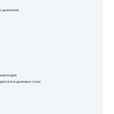
ию дымления
а
 дымоходов
нденсата в дымовых газах