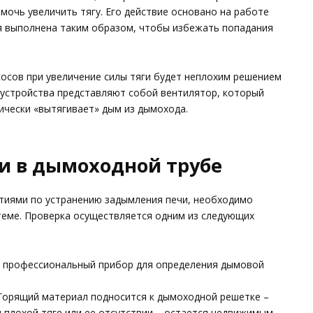
очь увеличить тягу. Его действие основано на работе
ия выполнена таким образом, чтобы избежать попадания
осов при увеличение силы тяги будет неплохим решением
 устройства представляют собой вентилятор, который
зически «вытягивает» дым из дымохода.
ги в дымоходной трубе
тиями по устранению задымления печи, необходимо
теме. Проверка осуществляется одним из следующих
 профессиональный прибор для определения дымовой
Горящий материал подносится к дымоходной решетке –
и плохой тяге или ее отсутствии – остается недвижимым.