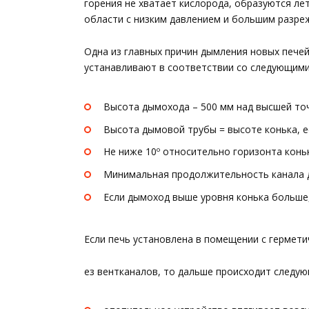
горения не хватает кислорода, образуются ле
области с низким давлением и большим разре
Одна из главных причин дымления новых пече
устанавливают в соответствии со следующим
Высота дымохода – 500 мм над высшей точ
Высота дымовой трубы = высоте конька, е
Не ниже 10º относительно горизонта коньк
Минимальная продолжительность канала дл
Если дымоход выше уровня конька больше,
Если печь установлена в помещении с гермет
ез вентканалов, то дальше происходит следую