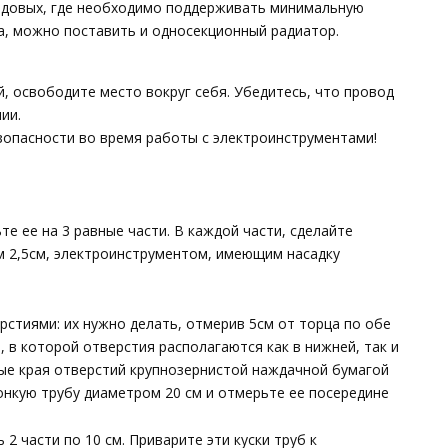
ладовых, где необходимо поддерживать минимальную
а, можно поставить и односекционный радиатор.
й, освободите место вокруг себя. Убедитесь, что провод
ии.
зопасности во время работы с электроинструментами!
е ее на 3 равные части. В каждой части, сделайте
м 2,5см, электроинструментом, имеющим насадку
стиями: их нужно делать, отмерив 5см от торца по обе
я, в которой отверстия располагаются как в нижней, так и
рые края отверстий крупнозернистой наждачной бумагой
онкую трубу диаметром 20 см и отмерьте ее посередине
2 части по 10 см. Приварите эти куски труб к