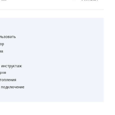
льзовать
тор
ия
 инструктаж
оров
отопления
е подключение