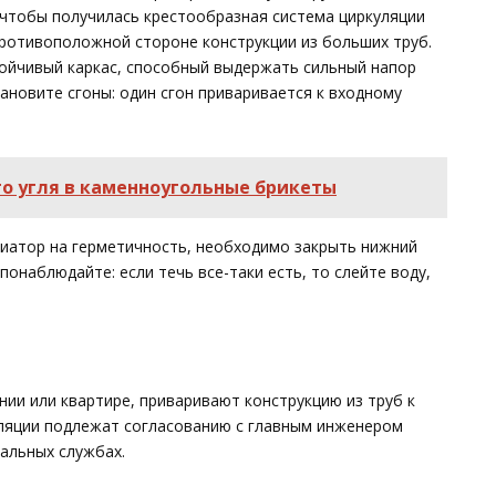
 чтобы получилась крестообразная система циркуляции
противоположной стороне конструкции из больших труб.
тойчивый каркас, способный выдержать сильный напор
ановите сгоны: один сгон приваривается к входному
о угля в каменноугольные брикеты
диатор на герметичность, необходимо закрыть нижний
 понаблюдайте: если течь все-таки есть, то слейте воду,
ии или квартире, приваривают конструкцию из труб к
ляции подлежат согласованию с главным инженером
альных службах.