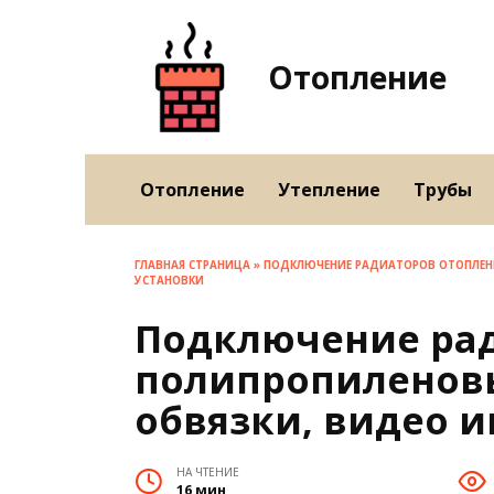
Перейти
к
содержанию
Отопление
Отопление
Утепление
Трубы
ГЛАВНАЯ СТРАНИЦА
»
ПОДКЛЮЧЕНИЕ РАДИАТОРОВ ОТОПЛЕНИ
УСТАНОВКИ
Подключение рад
полипропиленов
обвязки, видео и
НА ЧТЕНИЕ
16 мин