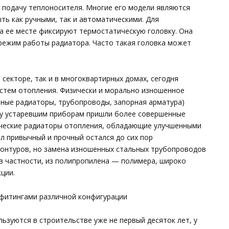
 подачу теплоносителя. Многие его модели являются
ть как ручными, так и автоматическими. Для
а ее месте фиксируют термостатическую головку. Она
 режим работы радиатора. Часто такая головка может
 секторе, так и в многоквартирных домах, сегодня
стем отопления. Физически и морально изношенное
нные радиаторы, трубопроводы, запорная арматура)
ну устаревшим приборам пришли более совершенные
ические радиаторы отопления, обладающие улучшенными
л привычный и прочный остался до сих пор
онтуров, но замена изношенных стальных трубопроводов
в частности, из полипропилена — полимера, широко
ции.
фитингами различной конфигурации
льзуются в строительстве уже не первый десяток лет, у