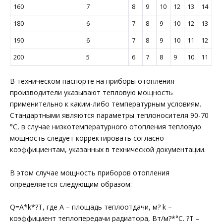
160
7
8
9
10
12
13
14
180
6
7
8
9
10
12
13
190
6
7
8
9
10
11
12
200
5
6
7
8
9
10
11
В техническом паспорте на приборы отопления
производители указывают тепловую мощность
применительно к каким-либо температурным условиям.
Стандартными являются параметры теплоносителя 90-70
°C, в случае низкотемпературного отопления тепловую
мощность следует корректировать согласно
коэффициентам, указанных в технической документации.
В этом случае мощность приборов отопления
определяется следующим образом:
Q=A*k*?T, где А – площадь теплоотдачи, м? k –
коэффициент теплопередачи радиатора, Вт/м?*°C. ?T –