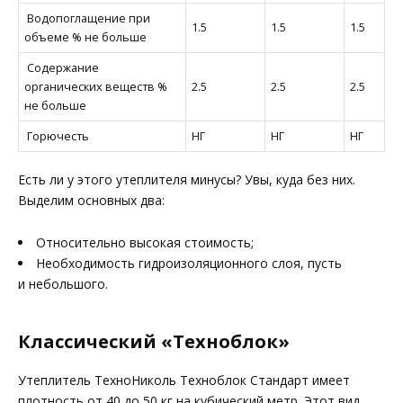
Водопоглащение при
1.5
1.5
1.5
объеме % не больше
Содержание
органических веществ %
2.5
2.5
2.5
не больше
Горючесть
НГ
НГ
НГ
Есть ли у этого утеплителя минусы? Увы, куда без них.
Выделим основных два:
Относительно высокая стоимость;
Необходимость гидроизоляционного слоя, пусть
и небольшого.
Классический «Техноблок»
Утеплитель ТехноНиколь Техноблок Стандарт имеет
плотность
от 40 до 50 кг
на кубический метр. Этот вид