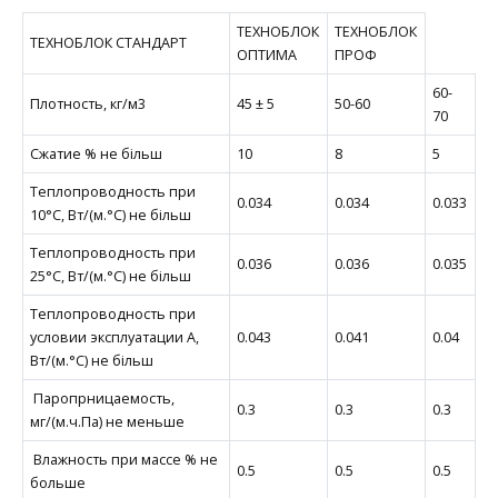
ТЕХНОБЛОК
ТЕХНОБЛОК
ТЕХНОБЛОК СТАНДАРТ
ОПТИМА
ПРОФ
60-
Плотность, кг/м3
45 ± 5
50-60
70
Сжатие % не більш
10
8
5
Теплопроводность при
0.034
0.034
0.033
10°С, Вт/(м.°C) не більш
Теплопроводность при
0.036
0.036
0.035
25°С, Вт/(м.°C) не більш
Теплопроводность при
условии эксплуатации А,
0.043
0.041
0.04
Вт/(м.°C) не більш
Паропрницаемость,
0.3
0.3
0.3
мг/(м.ч.Па) не меньше
Влажность при массе % не
0.5
0.5
0.5
больше