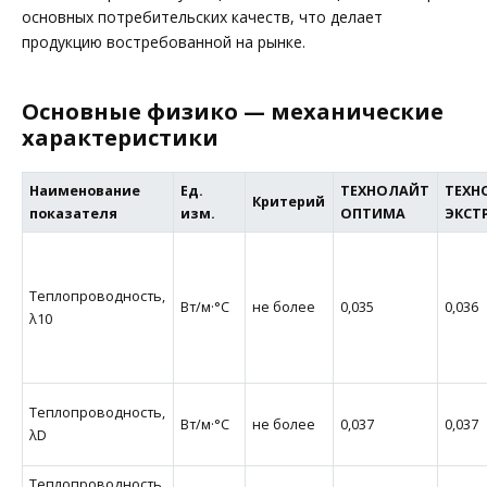
основных потребительских качеств, что делает
продукцию востребованной на рынке.
Основные физико — механические
характеристики
Наименование
Ед.
ТЕХНОЛАЙТ
ТЕХН
Критерий
показателя
изм.
ОПТИМА
ЭКСТ
Теплопроводность,
Вт/м·°С
не более
0,035
0,036
λ10
Теплопроводность,
Вт/м·°С
не более
0,037
0,037
λD
Теплопроводность,