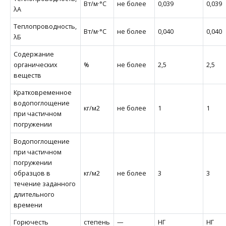
Вт/м·°С
не более
0,039
0,039
λА
Теплопроводность,
Вт/м·°С
не более
0,040
0,040
λБ
Содержание
органических
%
не более
2,5
2,5
веществ
Кратковременное
водопоглощение
кг/м2
не более
1
1
при частичном
погружении
Водопоглощение
при частичном
погружении
образцов в
кг/м2
не более
3
3
течение заданного
длительного
времени
Горючесть
степень
—
НГ
НГ