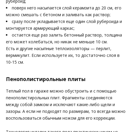
рубероид;
поверх него насыпается слой керамзита до 20 см, его
можно смешать с бетоном и заливать как раствор;
сразу после укладывается еще один слой рубероида и
монтируется армирующий каркас;
остается еще раз залить бетонный раствор, толщина
его может колебаться, но никак не меньше 10 см.
Есть и другие насыпные теплоизоляторы — перлит,
вермикулит. Если используете их, то достаточно слоя в
10-15 см.
Пенополистирольные плиты
Теплый пол в гараже можно обустроить и с помощью
пенополистирольных плит. Фрагменты соединяются
между собой замком и исключают какие-либо щели и
зазоры. А если не подходят по размерам, то всегда можно
воспользоваться обычным ножом для его коррекции.
Технология укладки такого пола практически ничем не