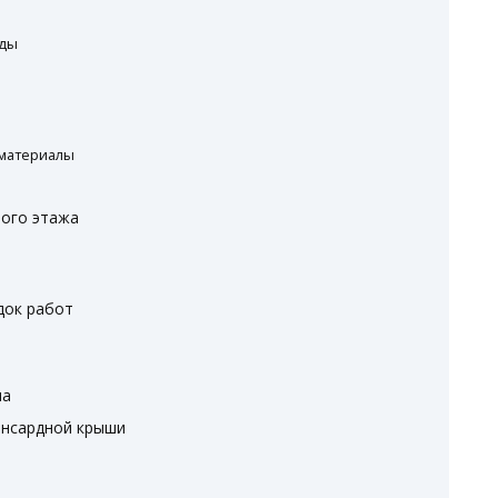
рды
л
 материалы
ного этажа
док работ
ла
ансардной крыши