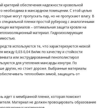
ый критерий обеспечения надежности кровельной
то необходима в мансардном помещении. С этой целью
торые могут пропускать пар, но не пропускают влагу. В
о специальной пленки простой рубероид с аналогичными
ующих материалов – оптимальная защита кровли на
 теплоизоляционный материал. Гидроизолирующие
димостью.
едств используются те, что характеризуются низкой
 между 0,03-0,04 Ви/мк по качеству и стойкости
инвата или экструдированный пенополистирол
льзуются для утепления мансарды изнутри. По
ше других, но стоит дороже. Выбранные материалы
 обеспечивать теплообмен зимой, защищать от
ь идет о мембранной пленке, которая поможет
лителя. Материал не должен провоцировать образование
оизоляционных материалов.