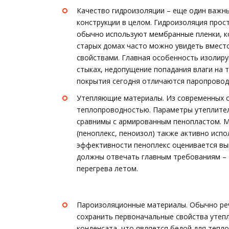
Качество гидроизоляции – еще один важн
конструкции в целом. Гидроизоляция прос
обычно используют мембранные пленки, ко
старых домах часто можно увидеть вмест
свойствами. Главная особенность изолир
стыках, недопущение попадания влаги на
покрытия сегодня отличаются паропрово
Утепляющие материалы. Из современных ср
теплопроводностью. Параметры утеплителя
сравнимы с армированным пенопластом. М
(пеноплекс, пеноизол) также активно испо
эффективности пеноплекс оценивается вы
должны отвечать главным требованиям –
перегрева летом.
Пароизоляционные материалы. Обычно реч
сохранить первоначальные свойства утеп
конденсата, что является бедой для тепл