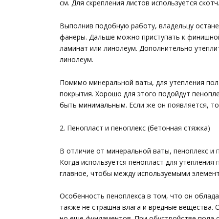
см. Для скрепления листов используется скотч
Выполнив подобную работу, владельцу остане
фанеры. Дальше можно приступать к финишной
ламинат или линолеум. Дополнительно утепли
линолеум.
Помимо минеральной ваты, для утепления по
покрытия. Хорошо для этого подойдут пенопле
быть минимальным. Если же он появляется, т
2. Пенопласт и пеноплекс (бетонная стяжка)
В отличие от минеральной ваты, пеноплекс и п
Когда используется пенопласт для утепления 
главное, чтобы между используемыми элемент
Особенность пеноплекса в том, что он облад
также не страшна влага и вредные вещества. 
но еще фундаментов. При обустройстве пола 