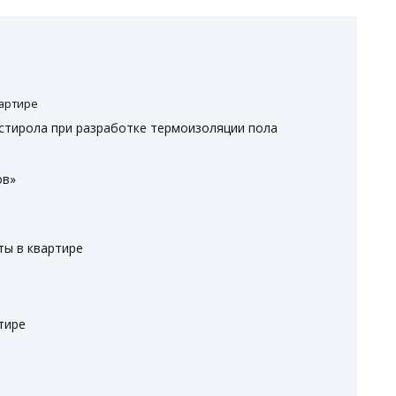
вартире
стирола при разработке термоизоляции пола
ов»
ты в квартире
тире