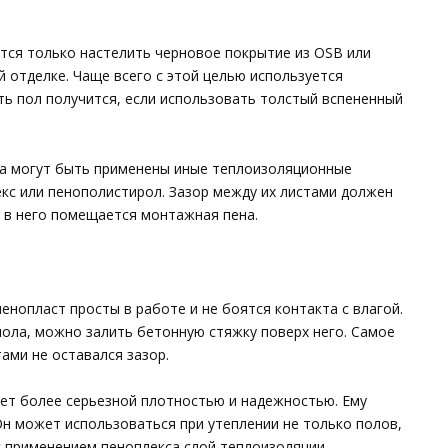
.
тся только настелить черновое покрытие из OSB или
 отделке. Чаще всего с этой целью используется
ть пол получится, если использовать толстый вспененный
ла могут быть применены иные теплоизоляционные
кс или пенополистирол. Зазор между их листами должен
о в него помещается монтажная пена.
енопласт просты в работе и не боятся контакта с влагой.
пола, можно залить бетонную стяжку поверх него. Самое
ами не оставался зазор.
ает более серьезной плотностью и надежностью. Ему
Он может использоваться при утеплении не только полов,
с применением пеноплекса слой теплоизоляции