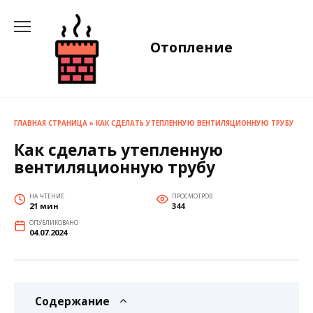
Перейти
к
содержанию
Отопление
ГЛАВНАЯ СТРАНИЦА
»
КАК СДЕЛАТЬ УТЕПЛЕННУЮ ВЕНТИЛЯЦИОННУЮ ТРУБУ
Как сделать утепленную
вентиляционную трубу
НА ЧТЕНИЕ
ПРОСМОТРОВ
21 мин
344
ОПУБЛИКОВАНО
04.07.2024
Содержание