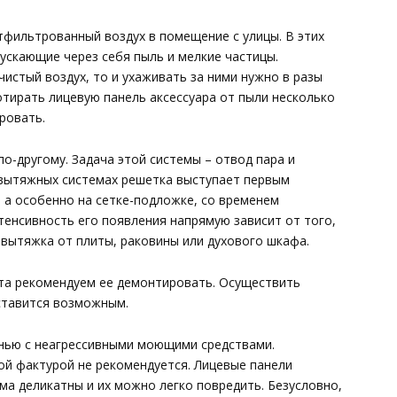
тфильтрованный воздух в помещение с улицы. В этих
ускающие через себя пыль и мелкие частицы.
чистый воздух, то и ухаживать за ними нужно в разы
тирать лицевую панель аксессуара от пыли несколько
ровать.
о-другому. Задача этой системы – отвод пара и
 вытяжных системах решетка выступает первым
 а особенно на сетке-подложке, со временем
нтенсивность его появления напрямую зависит от того,
я вытяжка от плиты, раковины или духового шкафа.
та рекомендуем ее демонтировать. Осуществить
ставится возможным.
анью с неагрессивными моющими средствами.
ой фактурой не рекомендуется. Лицевые панели
а деликатны и их можно легко повредить. Безусловно,