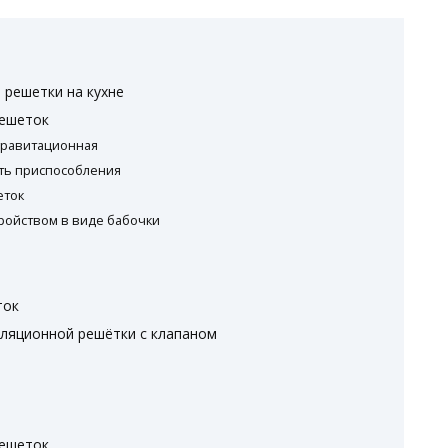
 решетки на кухне
решеток
гравитационная
ть приспособления
еток
ройством в виде бабочки
ток
ляционной решётки с клапаном
решеток