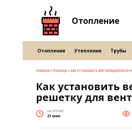
Перейти
к
содержанию
Отопление
Отопление
Утепление
Трубы
ГЛАВНАЯ СТРАНИЦА
»
КАК УСТАНОВИТЬ ВЕНТИЛЯЦИОННУЮ РЕ
Как установить 
решетку для вент
НА ЧТЕНИЕ
21 мин