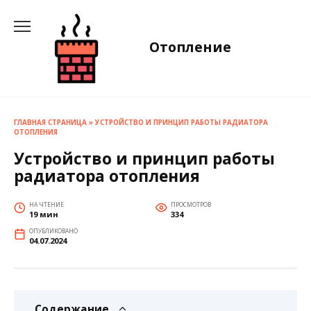
Перейти
к
содержанию
Отопление
ГЛАВНАЯ СТРАНИЦА
»
УСТРОЙСТВО И ПРИНЦИП РАБОТЫ РАДИАТОРА
ОТОПЛЕНИЯ
Устройство и принцип работы
радиатора отопления
НА ЧТЕНИЕ
ПРОСМОТРОВ
19 мин
334
ОПУБЛИКОВАНО
04.07.2024
Содержание