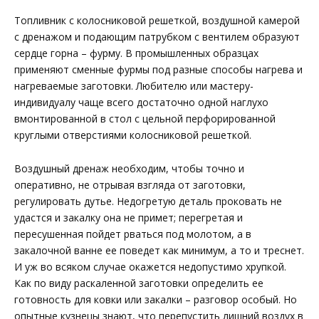
Топливник с колосниковой решеткой, воздушной камерой
с дренажом и подающим патрубком с вентилем образуют
сердце горна – фурму. В промышленных образцах
применяют сменные фурмы под разные способы нагрева и
нагреваемые заготовки. Любителю или мастеру-
индивидуалу чаще всего достаточно одной наглухо
вмонтированной в стол с цельной перфорированной
круглыми отверстиями колосниковой решеткой.
Воздушный дренаж необходим, чтобы точно и
оперативно, не отрывая взгляда от заготовки,
регулировать дутье. Недогретую деталь проковать не
удастся и закалку она не примет; перегретая и
пересушенная пойдет рваться под молотом, а в
закалочной ванне ее поведет как минимум, а то и треснет.
И уж во всяком случае окажется недопустимо хрупкой.
Как по виду раскаленной заготовки определить ее
готовность для ковки или закалки – разговор особый. Но
опытные кузнецы знают, что перепустить лишний воздух в