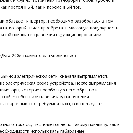
яжелых и крупногабаритных трансформаторов. Удобно и
как постоянный, так и переменный ток.
ми обладает инвертор, необходимо разобраться в том,
рата, который начал приобретать массовую популярность
о иной принцип в сравнении с функционированием
Дуга-200» (нажмите для увеличения)
обычной электрической сети, сначала выпрямляется,
на электрическая схема устройства. После выпрямления
анзисторы, которые преобразуют его обратно в
отой. Чтобы снизить величину напряжения
ть сварочный ток требуемой силы, в используется
тного тока осуществляется не по такому принципу, как в
необходимости использовать габаритные