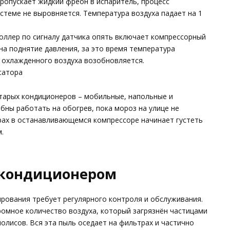
ропускает жидкий фреон в испаритель, процесс
стеме не выровняется. Температура воздуха падает на 1
оллер по сигналу датчика опять включает компрессорный
 на поднятие давления, за это время температура
а охлажденного воздуха возобновляется.
сатора
тарых кондиционеров – мобильные, напольные и
обны работать на обогрев, пока мороз на улице не
урах в останавливающемся компрессоре начинает густеть
.
 кондиционером
ирования требует регулярного контроля и обслуживания.
ромное количество воздуха, который загрязнён частицами
олисов. Вся эта пыль оседает на фильтрах и частично