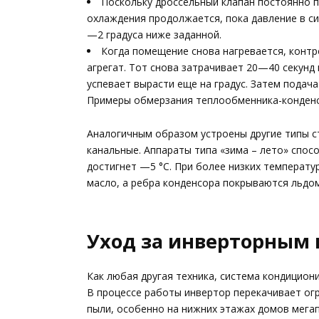
Поскольку дроссельный клапан постоянно п
охлаждения продолжается, пока давление в си
—2 градуса ниже заданной.
Когда помещение снова нагревается, контр
агрегат. Тот снова затрачивает 20—40 секунд
успевает вырасти еще на градус. Затем подач
Примеры обмерзания теплообменника-конден
Аналогичным образом устроены другие типы с
канальные. Аппараты типа «зима – лето» спос
достигнет —5 °С. При более низких температ
масло, а ребра конденсора покрываются льдом
Уход за инверторным
Как любая другая техника, система кондицион
В процессе работы инвертор перекачивает ог
пыли, особенно на нижних этажах домов мегап