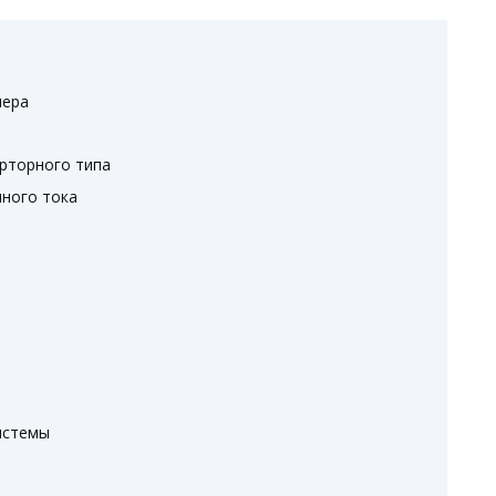
нера
ерторного типа
нного тока
истемы