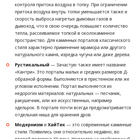
контроля притока воздуха в топку. При ограничении
притока воздуха внутрь топки уменьшается также и
скорость выброса нагретых дымовых газов в
дымоход, что в свою очередь повышает количество
тепла, рассеиваемое топкой в околокаминное
пространство. Для каминных порталов классического
стиля характерно применение мрамора или другого
натурального камня, изредка чугуна или даже дерева.
Рустикальный
— Зачастую также имеет название
«Кантри». Это порталы малых и средних размеров Д-
образной формы. Выполняются в пристенном или же
угловом исполнении. Портал выполняется из
недорогих материалов: натуральных — песчаник,
ракушечник, или же искусственных, например
эдельрок. В портале почти всегда предусматривается
отдельная ниша для хранения дров.
Модернизм
и
ХайТек
— это современные каминные
стили. Появились они относительно недавно, во
второй половине XX века. Несмотря на свойственный