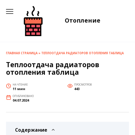
Перейти
к
содержанию
Отопление
ГЛАВНАЯ СТРАНИЦА
»
ТЕПЛООТДАЧА РАДИАТОРОВ ОТОПЛЕНИЯ ТАБЛИЦА
Теплоотдача радиаторов
отопления таблица
НА ЧТЕНИЕ
ПРОСМОТРОВ
11 мин
443
ОПУБЛИКОВАНО
04.07.2024
Содержание