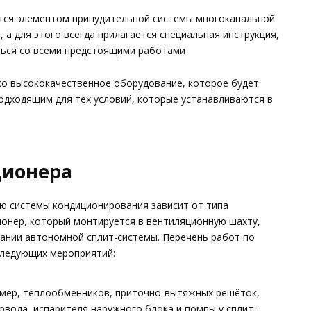
тся элементом принудительной системы многоканальной
 а для этого всегда прилагается специальная инструкция,
ться со всеми предстоящими работами
ко высококачественное оборудование, которое будет
одходящим для тех условий, которые устанавливаются в
ционера
ю системы кондиционирования зависит от типа
ионер, который монтируется в вентиляционную шахту,
ании автономной сплит-системы. Перечень работ по
следующих мероприятий:
мер, теплообменников, приточно-вытяжных решёток,
вода, испарителя наружного блока и помпы у сплит-