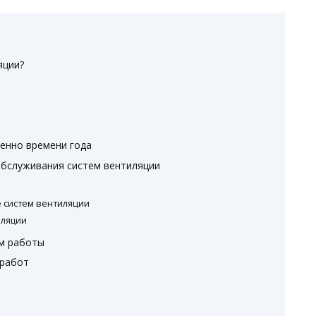
яции?
енно времени года
обслуживания систем вентиляции
 систем вентиляции
иляции
ом работы
 работ